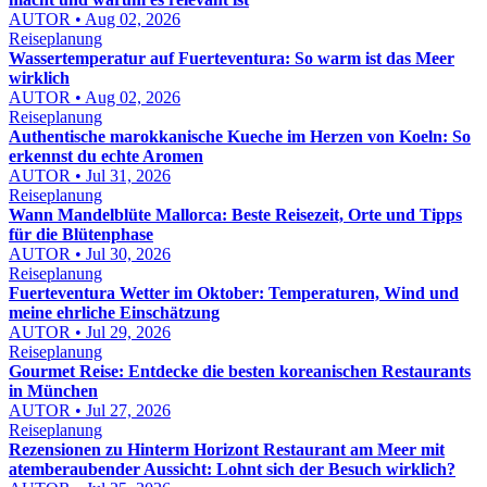
AUTOR • Aug 02, 2026
Reiseplanung
Wassertemperatur auf Fuerteventura: So warm ist das Meer
wirklich
AUTOR • Aug 02, 2026
Reiseplanung
Authentische marokkanische Kueche im Herzen von Koeln: So
erkennst du echte Aromen
AUTOR • Jul 31, 2026
Reiseplanung
Wann Mandelblüte Mallorca: Beste Reisezeit, Orte und Tipps
für die Blütenphase
AUTOR • Jul 30, 2026
Reiseplanung
Fuerteventura Wetter im Oktober: Temperaturen, Wind und
meine ehrliche Einschätzung
AUTOR • Jul 29, 2026
Reiseplanung
Gourmet Reise: Entdecke die besten koreanischen Restaurants
in München
AUTOR • Jul 27, 2026
Reiseplanung
Rezensionen zu Hinterm Horizont Restaurant am Meer mit
atemberaubender Aussicht: Lohnt sich der Besuch wirklich?