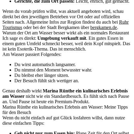
Gerichte, die zum Ort passen:
Leicht, ehrlich, gut gemacht.
Wenn du vorab prüfen willst, was aktuell angeboten wird, schau
direkt bei den jeweiligen Betrieben vor Ort oder auf offiziellen
Seiten nach. Allgemeine Infos zur Region findest du auch bei
Ruhr
Tourismus
oder bei der Stadt Bergkamen über
bergkamen.de
.
Warum der Ort am Wasser besser wirkt als ein normales Restaurant
Ich sage es direkt:
Umgebung verkauft mit
. Ein gutes Essen in
einem guten Umfeld schmeckt besser, weil dein Kopf mitspielt. Das
ist kein Esoterik-Thema. Das ist menschlich.
Am Wasser passiert Folgendes:
Du wirst automatisch langsamer.
Du nimmst den Moment bewusster wahr.
Du bleibst eher länger sitzen.
Der Besuch fühlt sich wertiger an.
Genau deshalb wirkt
Marina Rünthe ein kulinarisches Erlebnis
am Wasser
nicht wie ein Standardbesuch. Es fühlt sich nach Pause
an. Und Pause ist heute ein Premium-Produkt.
Marina Rünthe ein kulinarisches Erlebnis am Wasser: Meine Tipps
für den Besuch
Wenn du nicht einfach auf gut Glück losfahren willst, dann nutze
diese einfachen Tipps:
Geh nicht nur zum Essen hin:
Plane Zeit für den Ort selbst