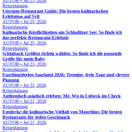
AUTOR • Jul 25, 2026
Reiseplanung
Utersum Restaurant Guide: Die besten kulinarischen
Erlebnisse auf Sylt
AUTOR • Jul 25, 2026
Reiseplanung
Kulinarische Köstlichkeiten am Schladitzer See: So finde ich
das perfekte Restaurant-Erlebnis
AUTOR • Jul 25, 2026
Reiseplanung
Schlafsack Größen richtig wählen: So finde ich die passende
Größe für mein Baby
AUTOR • Jul 23, 2026
Reiseplanung
Faschingsferien Saarland 2026: Termine, freie Tage und clevere
Planung
AUTOR • Jul 22, 2026
Reiseplanung
Authentisch asiatisch erleben: Mr. Wu in Lübeck im Check
AUTOR • Jul 21, 2026
Reiseplanung
Entdecke die kulinarische Vielfalt von Mauritius: Die besten
Restaurants für jeden Geschmack
AUTOR • Jul 21, 2026
Reiseplanung