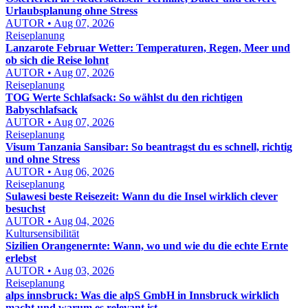
Urlaubsplanung ohne Stress
AUTOR • Aug 07, 2026
Reiseplanung
Lanzarote Februar Wetter: Temperaturen, Regen, Meer und
ob sich die Reise lohnt
AUTOR • Aug 07, 2026
Reiseplanung
TOG Werte Schlafsack: So wählst du den richtigen
Babyschlafsack
AUTOR • Aug 07, 2026
Reiseplanung
Visum Tanzania Sansibar: So beantragst du es schnell, richtig
und ohne Stress
AUTOR • Aug 06, 2026
Reiseplanung
Sulawesi beste Reisezeit: Wann du die Insel wirklich clever
besuchst
AUTOR • Aug 04, 2026
Kultursensibilität
Sizilien Orangenernte: Wann, wo und wie du die echte Ernte
erlebst
AUTOR • Aug 03, 2026
Reiseplanung
alps innsbruck: Was die alpS GmbH in Innsbruck wirklich
macht und warum es relevant ist