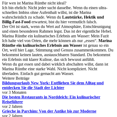
Für wen ist Marina Rünthe nicht ideal?
Ich bin ehrlich: Nicht jeder sucht dasselbe. Wenn du einen ultra-
schnellen Imbiss ohne Aufenthalt willst, ist die Marina
wahrscheinlich zu schade. Wenn du
Lautstärke, Hektik und
Billig-Fast-Food
erwartest, bist du hier vermutlich falsch.
Der Ort ist stark, wenn du Wert auf Atmosphäre, Entschleunigung
und einen besonderen Rahmen legst. Das ist der eigentliche Hebel.
Marina Rünthe ein kulinarisches Erlebnis am Wasser: Mein Fazit
Ich halte viel von Orten, die mehr können als nur „essen“.
Marina
Rünthe ein kulinarisches Erlebnis am Wasser
ist genau so ein
Ort, weil hier Lage, Stimmung und Genuss zusammenkommen. Du
bekommst keinen lauten, austauschbaren Standard. Du bekommst
ein Erlebnis mit klarer Kulisse, das sich bewusst anfühlt.
Wenn du gut essen und dabei wirklich abschalten willst, dann ist
Marina Rünthe eine starke Wahl. Nicht kompliziert. Nicht
überladen. Einfach gut gemacht am Wasser.
Weitere Beiträge
Bildungsurlaub New York: Entfliehen Sie dem Alltag und
entdecken Sie die Stadt der Lichter
vor 3 Monaten
Die besten Restaurants in Norddeich: Ein kulinarischer
Reiseführer
vor 2 Jahren
Grieche in Parchim: Von der Antike bis zur Moderne
vor 2 Jahren