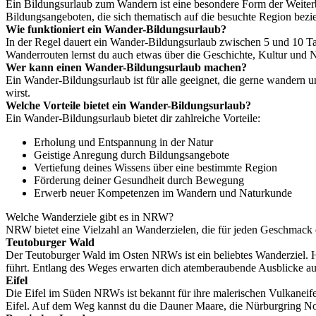
Ein Bildungsurlaub zum Wandern ist eine besondere Form der Weiterbil
Bildungsangeboten, die sich thematisch auf die besuchte Region bezi
Wie funktioniert ein Wander-Bildungsurlaub?
In der Regel dauert ein Wander-Bildungsurlaub zwischen 5 und 10 Ta
Wanderrouten lernst du auch etwas über die Geschichte, Kultur und N
Wer kann einen Wander-Bildungsurlaub machen?
Ein Wander-Bildungsurlaub ist für alle geeignet, die gerne wandern u
wirst.
Welche Vorteile bietet ein Wander-Bildungsurlaub?
Ein Wander-Bildungsurlaub bietet dir zahlreiche Vorteile:
Erholung und Entspannung in der Natur
Geistige Anregung durch Bildungsangebote
Vertiefung deines Wissens über eine bestimmte Region
Förderung deiner Gesundheit durch Bewegung
Erwerb neuer Kompetenzen im Wandern und Naturkunde
Welche Wanderziele gibt es in NRW?
NRW bietet eine Vielzahl an Wanderzielen, die für jeden Geschmack e
Teutoburger Wald
Der Teutoburger Wald im Osten NRWs ist ein beliebtes Wanderziel
führt. Entlang des Weges erwarten dich atemberaubende Ausblicke a
Eifel
Die Eifel im Süden NRWs ist bekannt für ihre malerischen Vulkaneife
Eifel. Auf dem Weg kannst du die Dauner Maare, die Nürburgring No