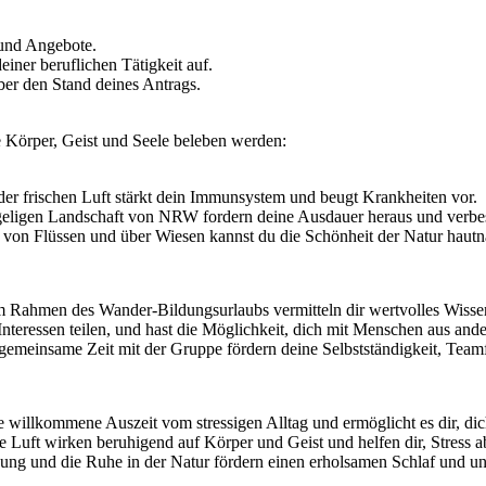
 und Angebote.
iner beruflichen Tätigkeit auf.
ber den Stand deines Antrags.
e Körper, Geist und Seele beleben werden:
r frischen Luft stärkt dein Immunsystem und beugt Krankheiten vor.
ligen Landschaft von NRW fordern deine Ausdauer heraus und verbess
on Flüssen und über Wiesen kannst du die Schönheit der Natur hautnah 
 Rahmen des Wander-Bildungsurlaubs vermitteln dir wertvolles Wisse
 Interessen teilen, und hast die Möglichkeit, dich mit Menschen aus an
emeinsame Zeit mit der Gruppe fördern deine Selbstständigkeit, Team
 willkommene Auszeit vom stressigen Alltag und ermöglicht es dir, di
 Luft wirken beruhigend auf Körper und Geist und helfen dir, Stress 
g und die Ruhe in der Natur fördern einen erholsamen Schlaf und unt