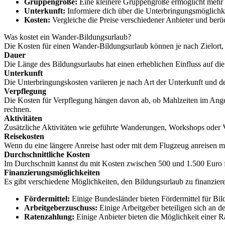
Gruppengröße:
Eine kleinere Gruppengröße ermöglicht mehr 
Unterkunft:
Informiere dich über die Unterbringungsmöglichk
Kosten:
Vergleiche die Preise verschiedener Anbieter und berü
Was kostet ein Wander-Bildungsurlaub?
Die Kosten für einen Wander-Bildungsurlaub können je nach Zielort, A
Dauer
Die Länge des Bildungsurlaubs hat einen erheblichen Einfluss auf die K
Unterkunft
Die Unterbringungskosten variieren je nach Art der Unterkunft und d
Verpflegung
Die Kosten für Verpflegung hängen davon ab, ob Mahlzeiten im Angebo
rechnen.
Aktivitäten
Zusätzliche Aktivitäten wie geführte Wanderungen, Workshops oder 
Reisekosten
Wenn du eine längere Anreise hast oder mit dem Flugzeug anreisen mu
Durchschnittliche Kosten
Im Durchschnitt kannst du mit Kosten zwischen 500 und 1.500 Euro fü
Finanzierungsmöglichkeiten
Es gibt verschiedene Möglichkeiten, den Bildungsurlaub zu finanzier
Fördermittel:
Einige Bundesländer bieten Fördermittel für Bil
Arbeitgeberzuschuss:
Einige Arbeitgeber beteiligen sich an d
Ratenzahlung:
Einige Anbieter bieten die Möglichkeit einer R