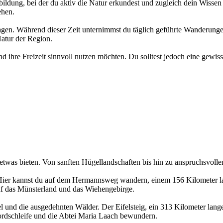
dung, bei der du aktiv die Natur erkundest und zugleich dein Wissen e
ehen.
gen. Während dieser Zeit unternimmst du täglich geführte Wanderunge
atur der Region.
nd ihre Freizeit sinnvoll nutzen möchten. Du solltest jedoch eine gewi
twas bieten. Von sanften Hügellandschaften bis hin zu anspruchsvollen 
. Hier kannst du auf dem Hermannsweg wandern, einem 156 Kilometer
uf das Münsterland und das Wiehengebirge.
l und die ausgedehnten Wälder. Der Eifelsteig, ein 313 Kilometer lan
rdschleife und die Abtei Maria Laach bewundern.