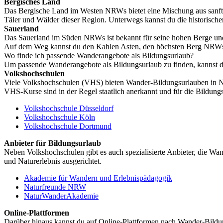
Bergisches Land
Das Bergische Land im Westen NRWs bietet eine Mischung aus sanfte
Täler und Wälder dieser Region. Unterwegs kannst du die historisch
Sauerland
Das Sauerland im Süden NRWs ist bekannt für seine hohen Berge und 
Auf dem Weg kannst du den Kahlen Asten, den höchsten Berg NRWs,
Wo finde ich passende Wanderangebote als Bildungsurlaub?
Um passende Wanderangebote als Bildungsurlaub zu finden, kannst 
Volkshochschulen
Viele Volkshochschulen (VHS) bieten Wander-Bildungsurlauben in N
VHS-Kurse sind in der Regel staatlich anerkannt und für die Bildung
Volkshochschule Düsseldorf
Volkshochschule Köln
Volkshochschule Dortmund
Anbieter für Bildungsurlaub
Neben Volkshochschulen gibt es auch spezialisierte Anbieter, die 
und Naturerlebnis ausgerichtet.
Akademie für Wandern und Erlebnispädagogik
Naturfreunde NRW
NaturWanderAkademie
Online-Plattformen
Darüber hinaus kannst du auf Online-Plattformen nach Wander-Bildu