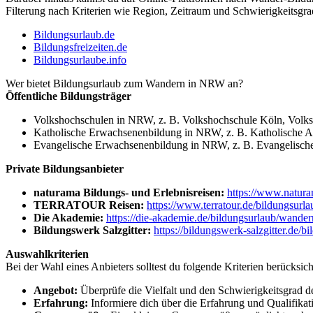
Filterung nach Kriterien wie Region, Zeitraum und Schwierigkeitsgra
Bildungsurlaub.de
Bildungsfreizeiten.de
Bildungsurlaube.info
Wer bietet Bildungsurlaub zum Wandern in NRW an?
Öffentliche Bildungsträger
Volkshochschulen in NRW, z. B. Volkshochschule Köln, Volk
Katholische Erwachsenenbildung in NRW, z. B. Katholische Ak
Evangelische Erwachsenenbildung in NRW, z. B. Evangelische
Private Bildungsanbieter
naturama Bildungs- und Erlebnisreisen:
https://www.natura
TERRATOUR Reisen:
https://www.terratour.de/bildungsurl
Die Akademie:
https://die-akademie.de/bildungsurlaub/wander
Bildungswerk Salzgitter:
https://bildungswerk-salzgitter.de/
Auswahlkriterien
Bei der Wahl eines Anbieters solltest du folgende Kriterien berücksich
Angebot:
Überprüfe die Vielfalt und den Schwierigkeitsgrad
Erfahrung:
Informiere dich über die Erfahrung und Qualifikati