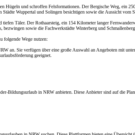
n Hügeln und schroffen Felsformationen. Der Bergische Weg, ein 250 
en Städte Wuppertal und Solingen besichtigen sowie die Aussicht vom 
tiefen Täler. Der Rothaarsteig, ein 154 Kilometer langer Fernwanderw
 bezwingen sowie die Fachwerkstädte Winterberg und Schmallenberg
du folgende Wege nutzen:
RW an. Sie verfügen über eine große Auswahl an Angeboten mit unter
surlaubsförderung geeignet.
Wander-Bildungsurlaub in NRW anbieten. Diese Anbieter sind auf die 
ngsurlauben in NRW suchen. Diese Plattformen bieten eine Übersicht ü