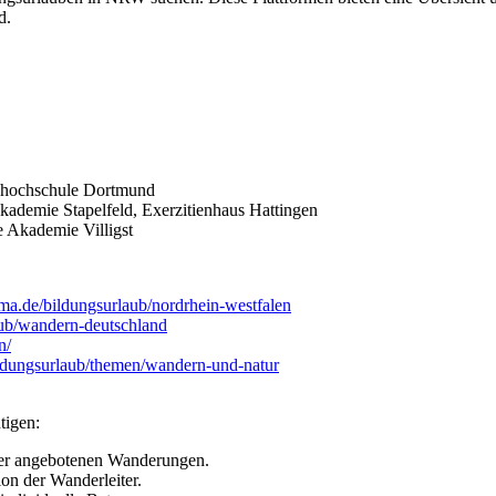
d.
shochschule Dortmund
ademie Stapelfeld, Exerzitienhaus Hattingen
 Akademie Villigst
ma.de/bildungsurlaub/nordrhein-westfalen
aub/wandern-deutschland
n/
bildungsurlaub/themen/wandern-und-natur
tigen:
 der angebotenen Wanderungen.
on der Wanderleiter.