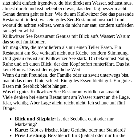
sitzt nicht einfach irgendwo, du bist direkt am Wasser, schaust raus,
atmest durch und isst nebenbei etwas, das den Tag besser macht.
Genau darum geht es hier: Wie du am Kulkwitzer See das passende
Restaurant findest, was ein gutes See-Restaurant ausmacht und
worauf du achten solltest, wenn du nicht nur satt, sondern zufrieden
rausgehen willst.
Kulkwitzer See Restaurant Genuss mit Blick aufs Wasser: Warum
das so gut funktioniert
Ich mag Orte, die mehr liefern als nur einen Teller Essen. Ein
Restaurant am See verkauft nicht nur Küche, sondern Stimmung.
Und genau das ist am Kulkwitzer See stark. Du bekommst Natur,
Ruhe und oft einen Blick, der den Kopf sofort runterfährt. Das ist
kein Bonus. Das ist der eigentliche Wert.
Wenn du mit Freunden, der Familie oder zu zweit unterwegs bist,
macht das einen Unterschied. Ein gutes Essen bleibt gut. Ein gutes
Essen mit Seeblick bleibt hängen.
Was ein gutes Kulkwitzer See Restaurant wirklich ausmacht
Viele denken bei einem Restaurant am Wasser zuerst an die Lage.
Klar, wichtig. Aber Lage allein reicht nicht. Ich schaue auf fünf
Dinge:
Blick und Sitzplatz:
Ist der Seeblick echt oder nur
Marketing?
Karte:
Gibt es frische, klare Gerichte oder nur Standard?
Preis-Leistung:
Bezahle ich für Qualität oder nur für die