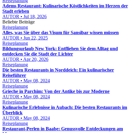
Reiseplanung
Adems Restaurant: Kulinarische Köstlichkeiten im Herzen der
Stadt erleben
AUTOR • Jul 18, 2026
Beliebte Beiträge
Reiseplanung
Alles, was Sie über das Visum für Sansibar wissen müssen
AUTOR • Jun 22, 2025
Reiseplanung
Bildungsurlaub New York: Entfliehen Sie dem Alltag und
entdecken Sie die Stadt der Lichter
AUTOR • Apr 20, 2026
Reiseplanung
Die besten Restaurants in Norddeich: Ein kulinarischer
Reiseführer
AUTOR • May 08, 2024
Reiseplanung
Grieche in Parchim: Von der Antike bis zur Moderne
AUTOR • May 08, 2024
Reiseplanung
Kulinarische Erlebnisse in Aubach: Die besten Restaurants im
Überblick
AUTOR • May 08, 2024
Reiseplanung
Restaurant-Perlen in Baabe: Genussvolle Entdeckungen am