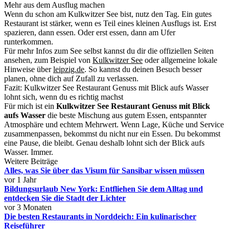
Mehr aus dem Ausflug machen
Wenn du schon am Kulkwitzer See bist, nutz den Tag. Ein gutes
Restaurant ist stärker, wenn es Teil eines kleinen Ausflugs ist. Erst
spazieren, dann essen. Oder erst essen, dann am Ufer
runterkommen.
Für mehr Infos zum See selbst kannst du dir die offiziellen Seiten
ansehen, zum Beispiel von
Kulkwitzer See
oder allgemeine lokale
Hinweise über
leipzig.de
. So kannst du deinen Besuch besser
planen, ohne dich auf Zufall zu verlassen.
Fazit: Kulkwitzer See Restaurant Genuss mit Blick aufs Wasser
lohnt sich, wenn du es richtig machst
Für mich ist ein
Kulkwitzer See Restaurant Genuss mit Blick
aufs Wasser
die beste Mischung aus gutem Essen, entspannter
Atmosphäre und echtem Mehrwert. Wenn Lage, Küche und Service
zusammenpassen, bekommst du nicht nur ein Essen. Du bekommst
eine Pause, die bleibt. Genau deshalb lohnt sich der Blick aufs
Wasser. Immer.
Weitere Beiträge
Alles, was Sie über das Visum für Sansibar wissen müssen
vor 1 Jahr
Bildungsurlaub New York: Entfliehen Sie dem Alltag und
entdecken Sie die Stadt der Lichter
vor 3 Monaten
Die besten Restaurants in Norddeich: Ein kulinarischer
Reiseführer