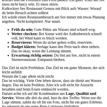
muss nicht fancy sein. Er muss sitzen.
Kulkwitzer See Restaurant Genuss mit Blick aufs Wasser: Worauf
du beim Besuch achten solltest
Ich würde einen Restaurantbesuch am See immer mit etwas Planung
angehen. Nicht kompliziert. Nur smart.
Früh da sein:
Gute Plätze am Wasser sind schnell weg.
Wetter checken:
Bei Sonne wird der Außenbereich schnell
voll, bei Wind kann es frisch werden.
Reservieren:
Wenn du sicher gehen willst, reserviere.
Budget klären:
Seelage kann den Preis nach oben ziehen.
Das ist okay, wenn die Leistung stimmt.
Erwartung richtig setzen:
Du bist am See, nicht in einem
Sternerestaurant. Entspannt bleiben.
Das Ziel ist nicht Perfektion. Das Ziel ist ein guter Moment, der sich
leicht anfühlt.
Warum die Lage allein nicht reicht
Das ist wichtig. Viele Orte leben davon, dass sie direkt am Wasser
liegen. Das ist kein Problem. Aber ich will nicht für Aussicht
bezahlen und beim Essen enttäuscht werden.
Darum achte ich auf die Kombination aus
Lage, Qualität und
Service
. Wenn alle drei da sind, hast du den Treffer. Wenn nur die
Lage stimmt, zahlst du oft für ein Foto, nicht für ein gutes Erlebnis.
So erkennst du ein gutes Preis-Leistungs-Verhältnis