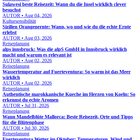
Sulawesi beste Reisezeit: Wann du die Insel wirklich clever
besuchst
AUTOR • Aug 04, 2026
Kultursensibilität
Sizilien Orangenernte: Wann, wo und wie du die echte Ernte
erlebst
AUTOR • Aug 03, 2026
Reiseplanung
alps innsbruck: Was die alpS GmbH in Innsbruck wirklich
macht und warum es relevant ist
AUTOR • Aug 02, 2026
Reiseplanung
Wassertemperatur auf Fuerteventura: So warm ist das Meer
wirklich
AUTOR • Aug 02, 2026
Reiseplanung
Authentische marokkanische Kueche im Herzen von Koeln: So
erkennst du echte Aromen
AUTOR • Jul 31, 2026
Reiseplanung
Wann Mandelblüte Mallorca: Beste Reisezeit, Orte und Tipps
für die Blütenphase
AUTOR • Jul 30, 2026
Reiseplanung
Fuerteventura Wetter im Oktober: Temperaturen, Wind und