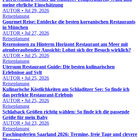
meine ehrliche Einschätzung
AUTOR • Jul 29, 2026
Reiseplanung
Gourmet Reise: Entdecke die besten koreanischen Restaurants
in München
AUTOR • Jul 27, 2026
Reiseplanung
Rezensionen zu Hinterm Horizont Restaurant am Meer mit
atemberaubender Aussicht: Lohnt sich der Besuch wirklich?
AUTOR • Jul 25, 2026
Reiseplanung
Utersum Restaurant Guide: Die besten kulinarischen
Erlebnisse auf Sylt
AUTOR • Jul 25, 2026
Reiseplanung
Kulinarische Köstlichkeiten am Schladitzer See: So finde ich
das perfekte Restaurant-Erlebnis
AUTOR • Jul 25, 2026
Reiseplanung
Schlafsack Größen richtig wählen: So finde ich die passende
Größe für mein Baby
AUTOR • Jul 23, 2026
Reiseplanung
Faschingsferien Saarland 2026: Termine, freie Tage und clevere
Planung