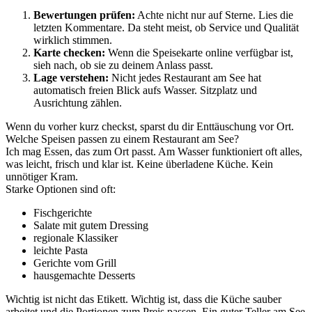
Bewertungen prüfen:
Achte nicht nur auf Sterne. Lies die
letzten Kommentare. Da steht meist, ob Service und Qualität
wirklich stimmen.
Karte checken:
Wenn die Speisekarte online verfügbar ist,
sieh nach, ob sie zu deinem Anlass passt.
Lage verstehen:
Nicht jedes Restaurant am See hat
automatisch freien Blick aufs Wasser. Sitzplatz und
Ausrichtung zählen.
Wenn du vorher kurz checkst, sparst du dir Enttäuschung vor Ort.
Welche Speisen passen zu einem Restaurant am See?
Ich mag Essen, das zum Ort passt. Am Wasser funktioniert oft alles,
was leicht, frisch und klar ist. Keine überladene Küche. Kein
unnötiger Kram.
Starke Optionen sind oft:
Fischgerichte
Salate mit gutem Dressing
regionale Klassiker
leichte Pasta
Gerichte vom Grill
hausgemachte Desserts
Wichtig ist nicht das Etikett. Wichtig ist, dass die Küche sauber
arbeitet und die Portionen zum Preis passen. Ein guter Teller am See