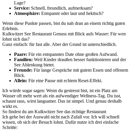
Lage?
Service:
Schnell, freundlich, aufmerksam?
Atmosphäre:
Entspannt oder laut und hektisch?
Wenn diese Punkte passen, bist du nah dran an einem richtig guten
Erlebnis.
Kulkwitzer See Restaurant Genuss mit Blick aufs Wasser: Für wen
lohnt sich das?
Ganz einfach: für fast alle. Aber der Grund ist unterschiedlich.
Paare:
Für ein entspanntes Date ohne großen Aufwand.
Familien:
Weil Kinder draußen besser funktionieren und der
See Ablenkung bietet.
Freunde:
Für lange Gespräche mit gutem Essen und offenem
Blick.
Allein:
Für eine Pause mit echtem Reset-Effekt.
Ich würde sogar sagen: Wenn du gestresst bist, ist ein Platz am
Wasser oft mehr wert als ein aufwendiger Wellness-Tag. Du isst,
schaust raus, wirst langsamer. Das ist simpel. Und genau deshalb
wirkt es.
So findest du am Kulkwitzer See das richtige Restaurant
Ich gehe bei der Auswahl nicht nach Zufall vor. Ich will schnell
wissen, ob sich der Besuch lohnt. Dafür nutze ich drei einfache
Schritte: