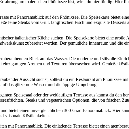
fahrung am malerischen Phönixsee bist, wirst du hier fündig. Hier fin
rasse mit Panoramablick auf den Phönixsee. Die Speisekarte bietet eine
eße feine Steaks vom Grill, fangfrischen Fisch und exquisite Desserts a
hentischer italienischer Küche suchen. Die Speisekarte bietet eine große
r Handwerkskunst zubereitet werden. Der gemütliche Innenraum und die 
temberaubenden Blick auf das Wasser. Die moderne und stilvolle Einrich
it einzigartigen Aromen und Texturen überraschen wird. Genieße köstlic
aubender Aussicht suchst, solltest du ein Restaurant am Phönixsee mit
k auf das glitzernde Wasser und die üppige Umgebung.
eganten Speisesaal oder der weitläufigen Terrasse aus kannst du den he
eresfrüchten, Steaks und vegetarischen Optionen, die von frischen Zut
nd bietet einen unvergleichlichen 360-Grad-Panoramablick. Hier kann
nd saisonale Köstlichkeiten.
eiten mit Panoramablick. Die einladende Terrasse bietet einen atember