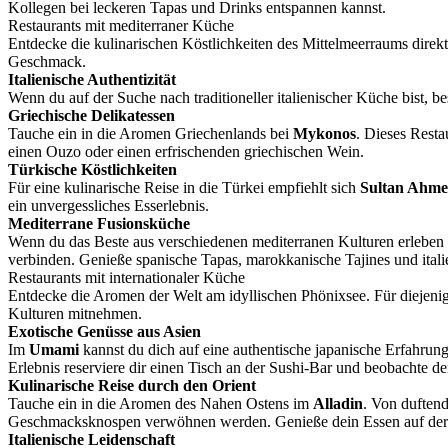
Kollegen bei leckeren Tapas und Drinks entspannen kannst.
Restaurants mit mediterraner Küche
Entdecke die kulinarischen Köstlichkeiten des Mittelmeerraums direkt
Geschmack.
Italienische Authentizität
Wenn du auf der Suche nach traditioneller italienischer Küche bist, 
Griechische Delikatessen
Tauche ein in die Aromen Griechenlands bei
Mykonos
. Dieses Resta
einen Ouzo oder einen erfrischenden griechischen Wein.
Türkische Köstlichkeiten
Für eine kulinarische Reise in die Türkei empfiehlt sich
Sultan Ahme
ein unvergessliches Esserlebnis.
Mediterrane Fusionsküche
Wenn du das Beste aus verschiedenen mediterranen Kulturen erleben
verbinden. Genieße spanische Tapas, marokkanische Tajines und italie
Restaurants mit internationaler Küche
Entdecke die Aromen der Welt am idyllischen Phönixsee. Für diejenig
Kulturen mitnehmen.
Exotische Genüsse aus Asien
Im
Umami
kannst du dich auf eine authentische japanische Erfahrung 
Erlebnis reserviere dir einen Tisch an der Sushi-Bar und beobachte d
Kulinarische Reise durch den Orient
Tauche ein in die Aromen des Nahen Ostens im
Alladin
. Von duftend
Geschmacksknospen verwöhnen werden. Genieße dein Essen auf der g
Italienische Leidenschaft