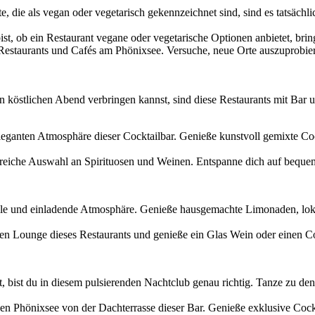
hte, die als vegan oder vegetarisch gekennzeichnet sind, sind es tatsäc
bist, ob ein Restaurant vegane oder vegetarische Optionen anbietet, bri
Restaurants und Cafés am Phönixsee. Versuche, neue Orte auszuprobie
 köstlichen Abend verbringen kannst, sind diese Restaurants mit Bar 
r eleganten Atmosphäre dieser Cocktailbar. Genieße kunstvoll gemixte C
angreiche Auswahl an Spirituosen und Weinen. Entspanne dich auf beq
 helle und einladende Atmosphäre. Genieße hausgemachte Limonaden, lo
nten Lounge dieses Restaurants und genieße ein Glas Wein oder einen C
 bist du in diesem pulsierenden Nachtclub genau richtig. Tanze zu den
en Phönixsee von der Dachterrasse dieser Bar. Genieße exklusive Cockta