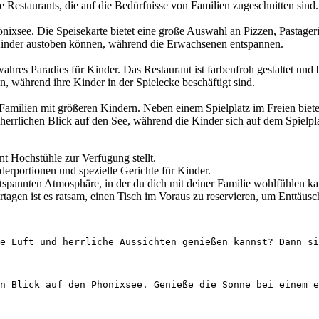
 Restaurants, die auf die Bedürfnisse von Familien zugeschnitten sind. 
önixsee. Die Speisekarte bietet eine große Auswahl an Pizzen, Pastager
 Kinder austoben können, während die Erwachsenen entspannen.
wahres Paradies für Kinder. Das Restaurant ist farbenfroh gestaltet u
, während ihre Kinder in der Spielecke beschäftigt sind.
r Familien mit größeren Kindern. Neben einem Spielplatz im Freien biete
n herrlichen Blick auf den See, während die Kinder sich auf dem Spielp
t Hochstühle zur Verfügung stellt.
erportionen und spezielle Gerichte für Kinder.
tspannten Atmosphäre, in der du dich mit deiner Familie wohlfühlen ka
gen ist es ratsam, einen Tisch im Voraus zu reservieren, um Enttäus
e Luft und herrliche Aussichten genießen kannst? Dann si
n Blick auf den Phönixsee. Genieße die Sonne bei einem e