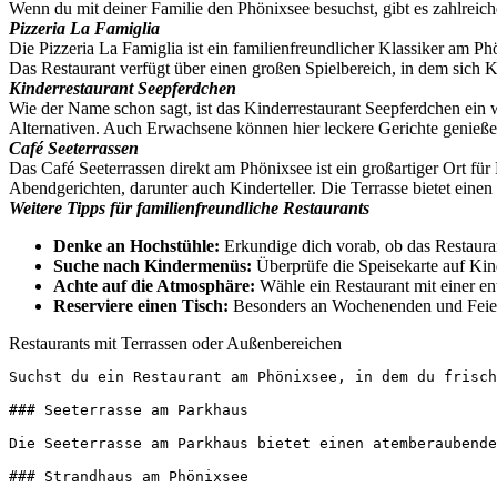
Wenn du mit deiner Familie den Phönixsee besuchst, gibt es zahlreiche
Pizzeria La Famiglia
Die Pizzeria La Famiglia ist ein familienfreundlicher Klassiker am Ph
Das Restaurant verfügt über einen großen Spielbereich, in dem sich
Kinderrestaurant Seepferdchen
Wie der Name schon sagt, ist das Kinderrestaurant Seepferdchen ein 
Alternativen. Auch Erwachsene können hier leckere Gerichte genießen
Café Seeterrassen
Das Café Seeterrassen direkt am Phönixsee ist ein großartiger Ort fü
Abendgerichten, darunter auch Kinderteller. Die Terrasse bietet eine
Weitere Tipps für familienfreundliche Restaurants
Denke an Hochstühle:
Erkundige dich vorab, ob das Restauran
Suche nach Kindermenüs:
Überprüfe die Speisekarte auf Kind
Achte auf die Atmosphäre:
Wähle ein Restaurant mit einer en
Reserviere einen Tisch:
Besonders an Wochenenden und Feierta
Restaurants mit Terrassen oder Außenbereichen
Suchst du ein Restaurant am Phönixsee, in dem du frisch
### Seeterrasse am Parkhaus

Die Seeterrasse am Parkhaus bietet einen atemberaubende
### Strandhaus am Phönixsee
