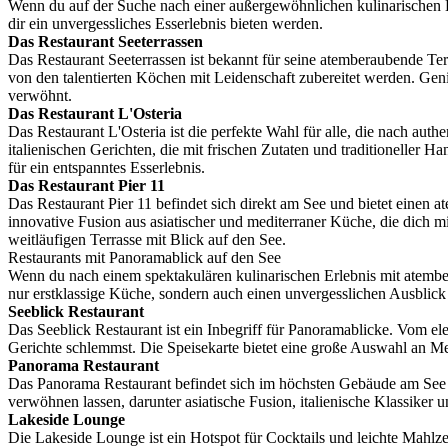
Wenn du auf der Suche nach einer außergewöhnlichen kulinarischen Er
dir ein unvergessliches Esserlebnis bieten werden.
Das Restaurant Seeterrassen
Das Restaurant Seeterrassen ist bekannt für seine atemberaubende Ter
von den talentierten Köchen mit Leidenschaft zubereitet werden. Geni
verwöhnt.
Das Restaurant L'Osteria
Das Restaurant L'Osteria ist die perfekte Wahl für alle, die nach aut
italienischen Gerichten, die mit frischen Zutaten und traditionelle
für ein entspanntes Esserlebnis.
Das Restaurant Pier 11
Das Restaurant Pier 11 befindet sich direkt am See und bietet einen a
innovative Fusion aus asiatischer und mediterraner Küche, die dich m
weitläufigen Terrasse mit Blick auf den See.
Restaurants mit Panoramablick auf den See
Wenn du nach einem spektakulären kulinarischen Erlebnis mit atember
nur erstklassige Küche, sondern auch einen unvergesslichen Ausblic
Seeblick Restaurant
Das Seeblick Restaurant ist ein Inbegriff für Panoramablicke. Vom el
Gerichte schlemmst. Die Speisekarte bietet eine große Auswahl an Me
Panorama Restaurant
Das Panorama Restaurant befindet sich im höchsten Gebäude am See u
verwöhnen lassen, darunter asiatische Fusion, italienische Klassiker u
Lakeside Lounge
Die Lakeside Lounge ist ein Hotspot für Cocktails und leichte Mahlz