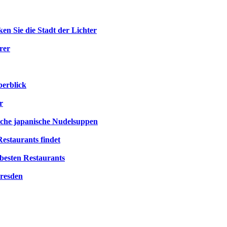
en Sie die Stadt der Lichter
rer
berblick
r
ische japanische Nudelsuppen
estaurants findet
besten Restaurants
Dresden