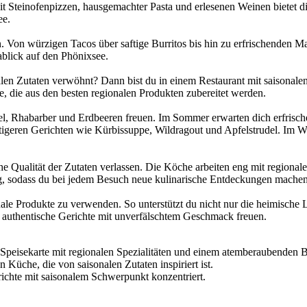
t Steinofenpizzen, hausgemachter Pasta und erlesenen Weinen bietet die
ee.
. Von würzigen Tacos über saftige Burritos bis hin zu erfrischenden Ma
blick auf den Phönixsee.
alen Zutaten verwöhnt? Dann bist du in einem Restaurant mit saisonalen
te, die aus den besten regionalen Produkten zubereitet werden.
rgel, Rhabarber und Erdbeeren freuen. Im Sommer erwarten dich erfris
ftigeren Gerichten wie Kürbissuppe, Wildragout und Apfelstrudel. Im 
hohe Qualität der Zutaten verlassen. Die Köche arbeiten eng mit region
ig, sodass du bei jedem Besuch neue kulinarische Entdeckungen machen
ale Produkte zu verwenden. So unterstützt du nicht nur die heimische 
 authentische Gerichte mit unverfälschtem Geschmack freuen.
 Speisekarte mit regionalen Spezialitäten und einem atemberaubenden B
 Küche, die von saisonalen Zutaten inspiriert ist.
richte mit saisonalem Schwerpunkt konzentriert.