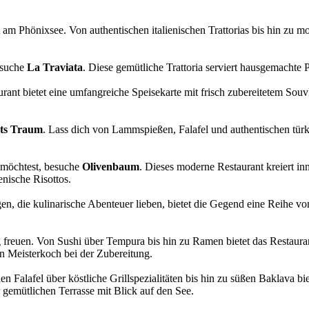
 am Phönixsee. Von authentischen italienischen Trattorias bis hin zu m
besuche
La Traviata
. Diese gemütliche Trattoria serviert hausgemachte 
urant bietet eine umfangreiche Speisekarte mit frisch zubereitetem So
ts Traum
. Lass dich von Lammspießen, Falafel und authentischen türk
 möchtest, besuche
Olivenbaum
. Dieses moderne Restaurant kreiert in
nische Risottos.
en, die kulinarische Abenteuer lieben, bietet die Gegend eine Reihe vo
freuen. Von Sushi über Tempura bis hin zu Ramen bietet das Restaurant 
en Meisterkoch bei der Zubereitung.
en Falafel über köstliche Grillspezialitäten bis hin zu süßen Baklava b
emütlichen Terrasse mit Blick auf den See.