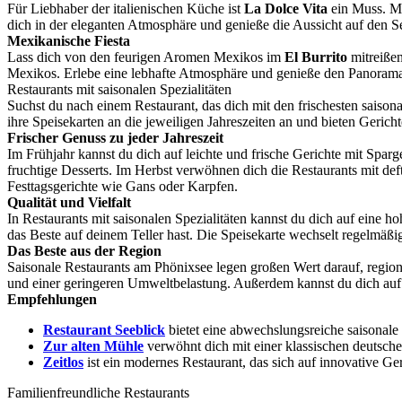
Für Liebhaber der italienischen Küche ist
La Dolce Vita
ein Muss. Mi
dich in der eleganten Atmosphäre und genieße die Aussicht auf den S
Mexikanische Fiesta
Lass dich von den feurigen Aromen Mexikos im
El Burrito
mitreißen
Mexikos. Erlebe eine lebhafte Atmosphäre und genieße den Panorama
Restaurants mit saisonalen Spezialitäten
Suchst du nach einem Restaurant, das dich mit den frischesten saison
ihre Speisekarten an die jeweiligen Jahreszeiten an und bieten Gerich
Frischer Genuss zu jeder Jahreszeit
Im Frühjahr kannst du dich auf leichte und frische Gerichte mit Spa
fruchtige Desserts. Im Herbst verwöhnen dich die Restaurants mit de
Festtagsgerichte wie Gans oder Karpfen.
Qualität und Vielfalt
In Restaurants mit saisonalen Spezialitäten kannst du dich auf eine 
das Beste auf deinem Teller hast. Die Speisekarte wechselt regelmäß
Das Beste aus der Region
Saisonale Restaurants am Phönixsee legen großen Wert darauf, region
und einer geringeren Umweltbelastung. Außerdem kannst du dich auf
Empfehlungen
Restaurant Seeblick
bietet eine abwechslungsreiche saisonale
Zur alten Mühle
verwöhnt dich mit einer klassischen deutschen
Zeitlos
ist ein modernes Restaurant, das sich auf innovative Ge
Familienfreundliche Restaurants